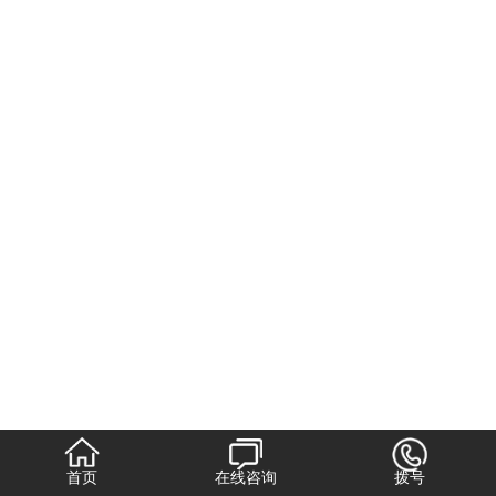
首页
在线咨询
拨号