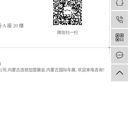
1
座 20 楼
微信扫一扫
1
公司
,
内蒙古连锁加盟展会
,
内蒙古国际车展
, 欢迎来电咨询！