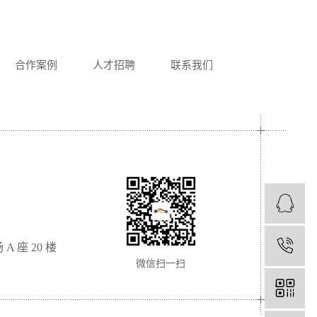
合作案例
人才招聘
联系我们
1
座 20 楼
微信扫一扫