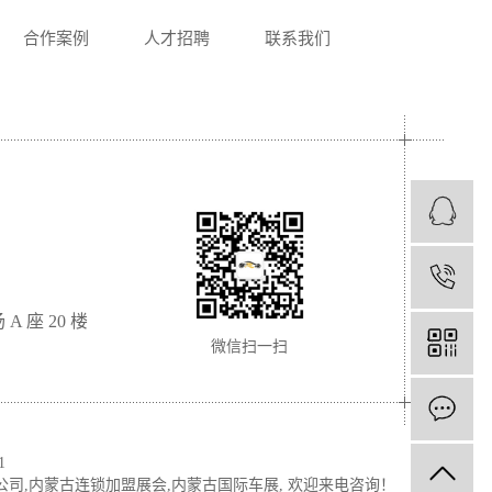
合作案例
人才招聘
联系我们
1
座 20 楼
微信扫一扫
1
公司
,
内蒙古连锁加盟展会
,
内蒙古国际车展
, 欢迎来电咨询！