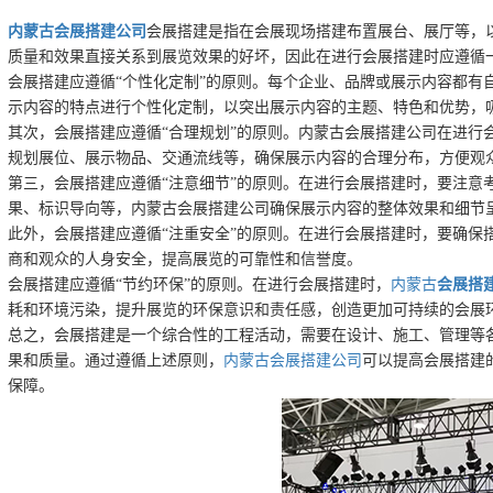
内蒙古会展搭建公司
会展搭建是指在会展现场搭建布置展台、展厅等，
质量和效果直接关系到展览效果的好坏，因此在进行会展搭建时应遵循
会展搭建应遵循“个性化定制”的原则。每个企业、品牌或展示内容都有
示内容的特点进行个性化定制，以突出展示内容的主题、特色和优势，
其次，会展搭建应遵循“合理规划”的原则。内蒙古会展搭建公司在进行
规划展位、展示物品、交通流线等，确保展示内容的合理分布，方便观
第三，会展搭建应遵循“注意细节”的原则。在进行会展搭建时，要注意
果、标识导向等，内蒙古会展搭建公司确保展示内容的整体效果和细节
此外，会展搭建应遵循“注重安全”的原则。在进行会展搭建时，要确保
商和观众的人身安全，提高展览的可靠性和信誉度。
会展搭建应遵循“节约环保”的原则。在进行会展搭建时，
内蒙古
会展搭
耗和环境污染，提升展览的环保意识和责任感，创造更加可持续的会展
总之，会展搭建是一个综合性的工程活动，需要在设计、施工、管理等
果和质量。通过遵循上述原则，
内蒙古会展搭建公司
可以提高会展搭建
保障。